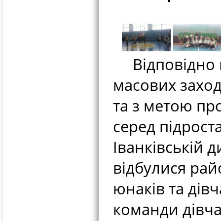
Відповідно к
масових заход
та з метою пр
серед підрос
Іванківській 
відбулися рай
юнаків та дів
команди дівчат