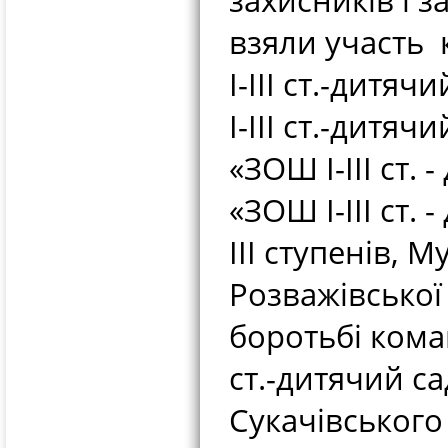
захисників і 
взяли участь
І-ІІІ ст.-дит
І-ІІІ ст.-дитя
«ЗОШ І-ІІІ ст.
«ЗОШ І-ІІІ ст.
ІІІ ступенів, М
Розважівської 
боротьбі кома
ст.-дитячий с
Сукачівського 