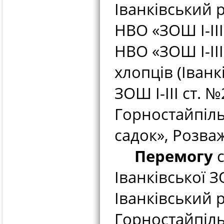
Іванківський 
НВО «ЗОШ І-ІІ
НВО «ЗОШ І-ІІІ
хлопців (Іванк
ЗОШ І-ІІІ ст. 
Горностайпіль
садок», Розважі
Перемогу
с
Іванківської ЗО
Іванківський 
Горностайпіль