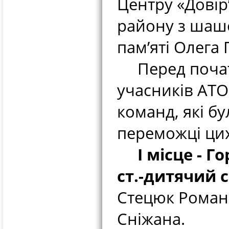
Центру «Довір
району з шашо
пам’яті Олега 
Перед початк
учасників АТО
команд, які бу
переможці цих
І місце - Го
ст.-дитячий 
Стецюк Роман
Сніжана.