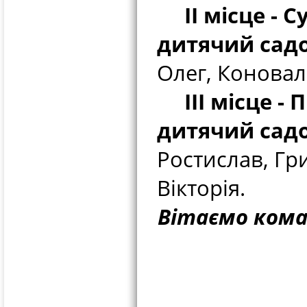
ІІ місце - Су
дитячий сад
Олег, Коновал
ІІІ місце - П
дитячий сад
Ростислав, Гр
Вікторія.
Вітаємо кома