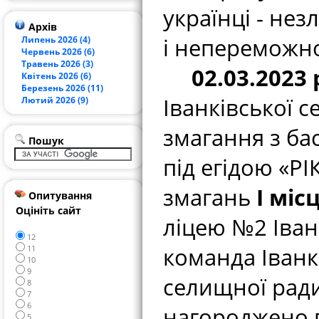
українці - не
Архів
і непереможно
Липень 2026 (4)
Червень 2026 (6)
Травень 2026 (3)
02.03.2023 
Квітень 2026 (6)
Березень 2026 (11)
Іванківської 
Лютий 2026 (9)
змагання з ба
Пошук
під егідою «Р
змагань
І міс
Опитування
Оцініть сайт
ліцею №2 Іван
12
команда Іванк
11
10
9
селищної ради
8
7
6
нагороджено 
5