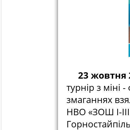
23 жовтня 2
турнір з міні -
змаганнях взя
НВО «ЗОШ І-ІІІ
Горностайпільс