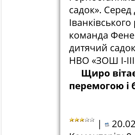
садок». Серед
Іванківського
команда Фенев
дитячий садок
НВО «ЗОШ І-ІІІ
Щиро вітаєм
перемогою і 
|
20.02