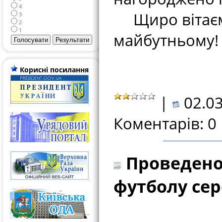
4
Щиро вітаємо
3
2
1
майбутньому!
Корисні посилання
|
02.03
Коментарів: 0
Проведено 
футболу сере