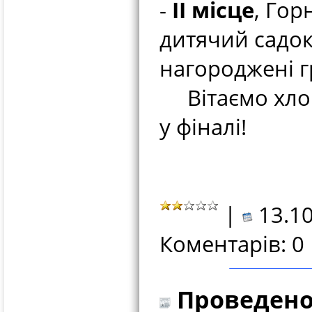
-
ІІ місце
, Гор
дитячий садок
нагороджені 
Вітаємо хлопц
у фіналі!
|
13.10
Коментарів: 0
Проведено