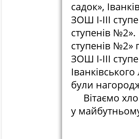
садок», Іванкі
ЗОШ І-ІІІ ступ
ступенів №2».
ступенів №2» 
ЗОШ І-ІІІ ступ
Іванківського 
були нагородж
Вітаємо хлопц
у майбутньом