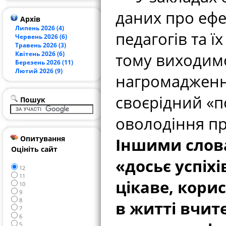
даних про ефе
Архів
Липень 2026 (4)
педагогів та ї
Червень 2026 (6)
Травень 2026 (3)
Квітень 2026 (6)
тому виходимо
Березень 2026 (11)
Лютий 2026 (9)
нагромадженн
своєрідний «п
Пошук
оволодіння п
Опитування
Іншими слова
Оцініть сайт
«досьє успіхі
12
11
цікаве, корис
10
9
8
в житті вчит
7
6
5