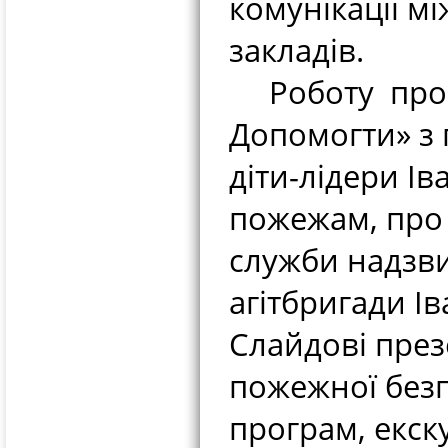
комунікації мі
закладів.
Роботу проєк
Допомогти» з
діти-лідери Ів
пожежам, про 
служби надзв
агітбригади І
Слайдові през
пожежної безп
програм, екск