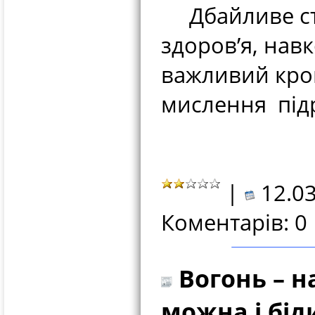
Дбайливе ста
здоров’я, на
важливий кро
мислення під
|
12.03
Коментарів: 0
Вогонь – н
можна і бід