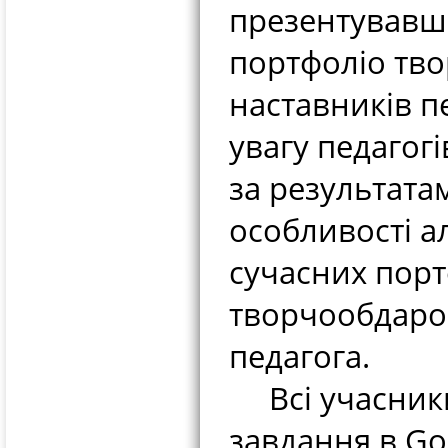
презентувавш
портфоліо тво
наставників п
увагу педагог
за результата
особливості а
сучасних порт
творчообдаров
педагога.
Всі учасники
завдання в Go