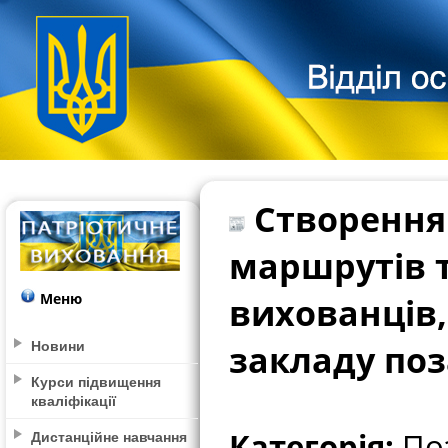
Створення 
маршрутів 
Меню
вихованців, 
Новини
закладу поз
Курси підвищення
кваліфікації
Категорія:
Поз
Дистанційне навчання