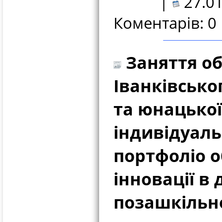
|
27.01
Коментарів: 0
Заняття обл
Іванківсько
та юнацької
індивідуаль
портфоліо о
інновації в 
позашкільно