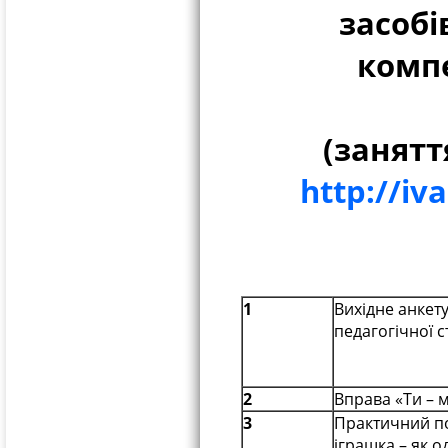
засоб
комп
(занятт
http://iv
1
Вихідне анкет
педагогічної ст
2
Вправа «Ти – 
3
Практичний по
іграшка – як о