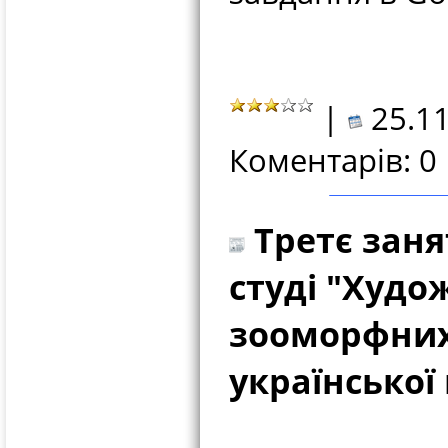
|
25.11
Коментарів: 0
Третє заня
студі "Худо
зооморфних 
української