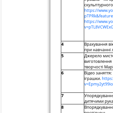
скульптурного
https://www.y
pTPRk&feature
https://www.y
v=pTL8VCWExG
4
Врахування ві
при навчанні 
5
Джерело мисте
виготовлення 
творчості Мар
6
Відео заняття
іграшки.
https
v=Epmy2yt99io
7
Упорядкування
дитячими рук
8
Впорядкування
посвідчень