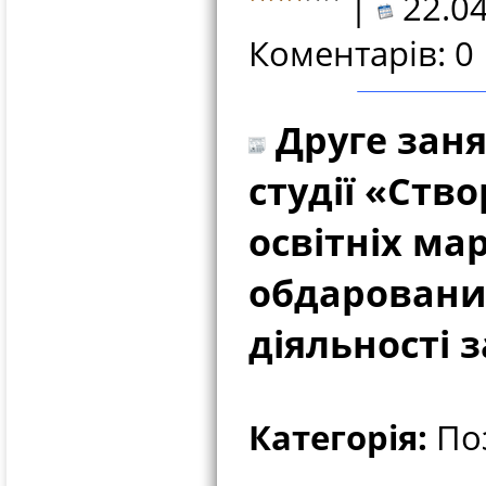
|
22.04
Коментарів: 0
Друге заня
студії «Ств
освітніх ма
обдарованих
діяльності 
Категорія:
Поз