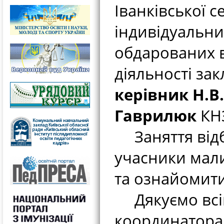
Іванківської 
індивідуальни
обдарованих в
діяльності за
керівник Н.В
Гаврилюк
КНЗ
Заняття відб
учасники мали
та ознайомити
Дякуємо всім
координатор