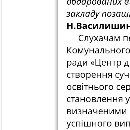
обдарованих ви
закладу позаш
Н.Василиши
Слухачам пед
Комунального 
ради «Центр ди
створення суч
освітнього се
становлення у
визначеними п
успішного вип