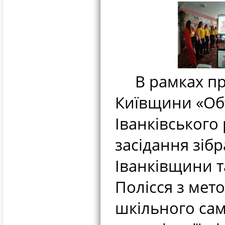
В рамках про
Київщини «Об
Іванківського
засідання зіб
Іванківщини та
Полісся з мет
шкільного са