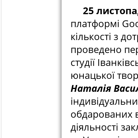
2
5
листопа
платформі Goo
кількості з д
проведено пер
студії Іванків
юнацької твор
Наталія Васи
індивідуальни
обдарованих в
діяльності зак