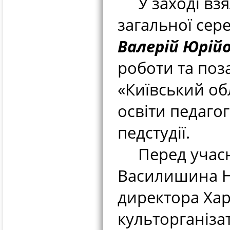
У заході взял
загальної сер
Валерій Юрій
роботи та поз
«Київський об
освіти педаго
педстудії.
Перед учасни
Василишина На
директора Хар
культорганіза