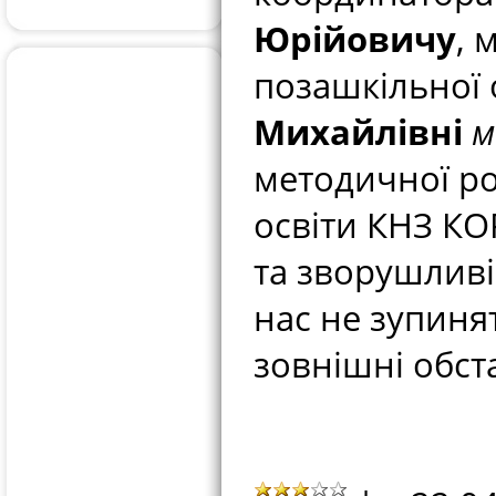
Юрійовичу
, 
позашкільної 
Михайлівні
м
методичної ро
освіти КНЗ КО
та зворушливі
нас не зупинят
зовнішні обст