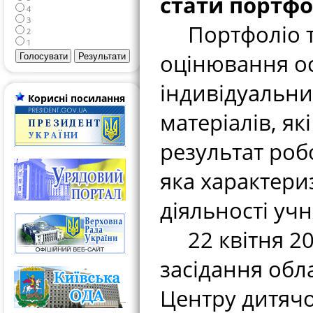
стати портфо
4
3
Портфоліо та
2
1
оцінювання осв
індивідуальни
Корисні посилання
матеріалів, як
результат робо
яка характери
діяльності учн
22 квітня 20
засідання обла
Центру дитячо