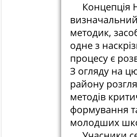
Концепція Но
визначальний 
методик, засо
одне з наскрі
процесу є роз
З огляду на ц
району розгля
методів крити
формування та
молодших шко
Учасники сем