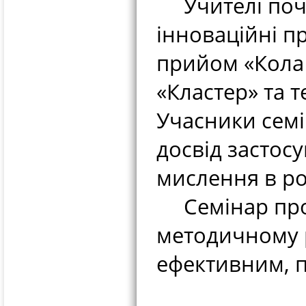
Учителі поча
інноваційні 
прийом «Кола 
«Кластер» та т
Учасники сем
досвід застос
мислення в р
Семінар прой
методичному р
ефективним, п