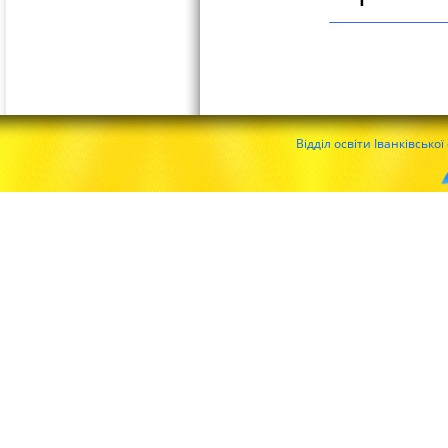
Відділ освіти Іванківсько