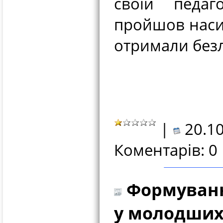
своїй педаго
пройшов насич
отримали безл
|
20.10
Коментарів: 0
Формуванн
у молодших