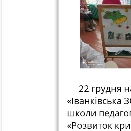
22 грудня на 
«Іванківська З
школи педагог
«Розвиток кр