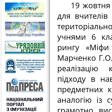
19 жовтня на
для вчителів 
територіаль
учнями 6 кла
рингу «Міфи 
Марченко Г.О.
реалізацію 
підходу в на
предметних к
аналогію із 
грамотно вис