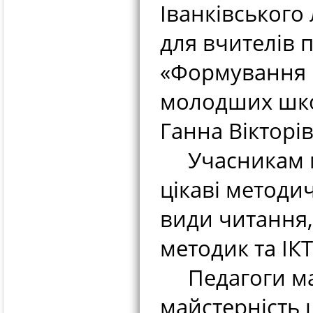
Іванківського
для вчителів 
«Формування ч
молодших шко
Ганна Вікторів
Учасникам ма
цікаві методи
види читання,
методик та ІК
Педагоги мал
майстерність