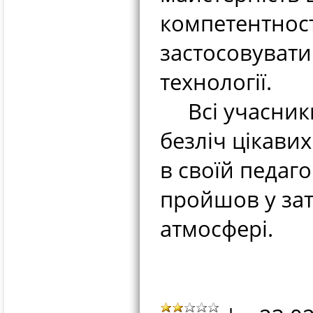
компетентнос
застосовувати 
технології.
Всі учасники
безліч цікави
в своїй педаго
пройшов у за
атмосфері.