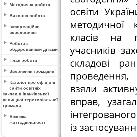
Методична робота
освіти Украї
Виховна робота
методичної к
Інформаційне
середовище
класів на п
Робота з
учасників за
обдарованими дітьми
складові ра
План роботи
Звернення громадян
проведення,
Каталог про офіційні
взяли активн
сайти освітніх
закладів Іванківської
вправ, узага
селищної територіальної
громади
інтегрованого
Безпека
життєдіяльності
із застосуван