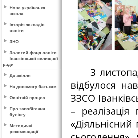
Нова українська
школа
Історія закладів
освіти
ЗНО
Золотий фонд освіти
Іванківської селищної
ради
3 листопада 
Дошкілля
відбулося на
На допомогу батькам
ЗЗСО Іванківс
Освітній процес
– реалізація
Про запобігання
булінгу
«Діяльнісний 
Методичні
рекомендації
сьогодення» 