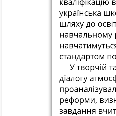
кваліфікацію 
українська шк
шляху до осві
навчальному р
навчатимутьс
стандартом по
У творчій та 
діалогу атмос
проаналізувал
реформи, визн
завдання вчит